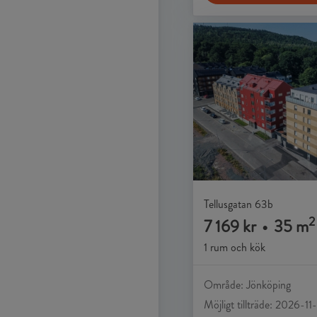
Tellusgatan 63b
2
7 169 kr
•
35 m
1 rum och kök
Område: Jönköping
Möjligt tillträde: 2026-11