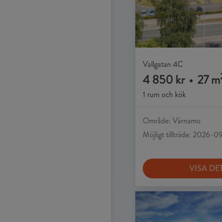
Vallgatan 4C
4 850 kr
•
27 m
1 rum och kök
Område: Värnamo
Möjligt tillträde: 2026-0
VISA DE