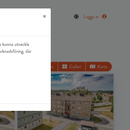
×
Logga in
ka kunna utveckla
arknadsföring, där
Lista
Galleri
Karta