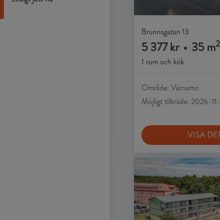
Brunnsgatan 13
2
5 377 kr
•
35 m
1 rum och kök
Område: Värnamo
Möjligt tillträde: 2026-11
VISA DE