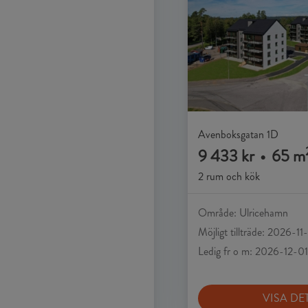
Avenboksgatan 1D
9 433 kr
•
65 m
2 rum och kök
Område: Ulricehamn
Möjligt tillträde: 2026-11
Ledig fr o m: 2026-12-01
VISA DE