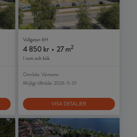
Vallgatan 6H
2
4 850 kr
•
27 m
1 rum och kök
Område: Värnamo
Möjligt tillträde: 2026-11-01
VISA DETALJER