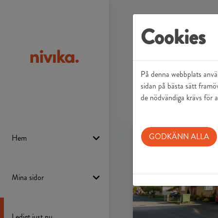
Hem
Ledigt just 
Cookies
Lediga lä
På denna webbplats använd
sidan på bästa sätt framö
Filter av.
52 Träffar
de nödvändiga krävs för a
Filtrera
GODKÄNN ALLA
Hem
Mina sidor
Ledigt just nu