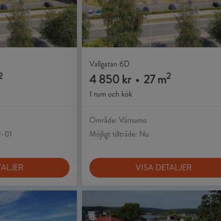
Vallgatan 6D
2
2
4 850 kr
•
27 m
1 rum och kök
Område: Värnamo
9-01
Möjligt tillträde: Nu
TALJER
VISA DETALJER