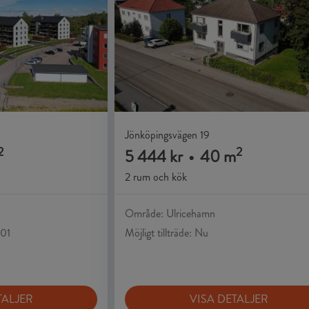
Jönköpingsvägen 19
2
2
5 444 kr
•
40 m
2 rum och kök
Område: Ulricehamn
-01
Möjligt tillträde: Nu
TALJER
VISA DETALJER