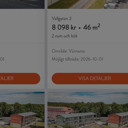
Vallgatan 2
2
8 098 kr
•
46 m
2 rum och kök
Område: Värnamo
-01
Möjligt tillträde: 2026-10-01
TALJER
VISA DETALJER