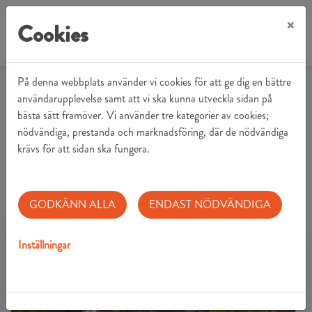
×
Cookies
På denna webbplats använder vi cookies för att ge dig en bättre
Hem
Ledigt just nu
Lediga lägenheter
användarupplevelse samt att vi ska kunna utveckla sidan på
bästa sätt framöver. Vi använder tre kategorier av cookies;
nödvändiga, prestanda och marknadsföring, där de nödvändiga
Lediga lägenheter
krävs för att sidan ska fungera.
Filter på.
1 Träff
GODKÄNN ALLA
ENDAST NÖDVÄNDIGA
Inställningar